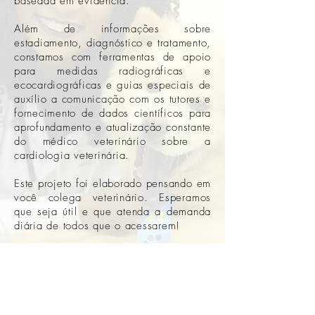
baseada em evidência.
Além de informações sobre
estadiamento, diagnóstico e tratamento,
constamos com ferramentas de apoio
para medidas radiográficas e
ecocardiográficas e guias especiais de
auxílio a comunicação com os tutores e
fornecimento de dados científicos para
aprofundamento e atualização constante
do médico veterinário sobre a
cardiologia veterinária.
Este projeto foi elaborado pensando em
você colega veterinário. Esperamos
que seja útil e que atenda a demanda
diária de todos que o acessarem!
Atenciosamente,
Francielly S. Santos
Médica Veterinária Residente em Clínica de Carnívoros
Domésticos (HOSPMEV/UFBA) e idealizadora do
CardioGuia Veterinário®